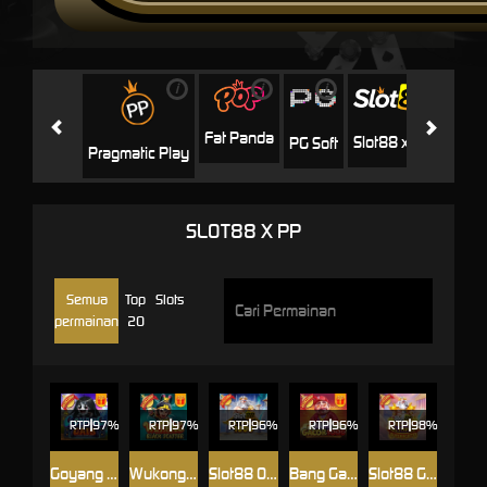
i
i
i
i
i
Facha
Fat Panda
Slot88 x PP
PG Soft
Pragmatic Play
SLOT88 X PP
Semua
Top
Slots
permainan
20
RTP
97%
RTP
97%
RTP
96%
RTP
96%
RTP
98%
Goyang Gaib
Wukong - Black Scatter
Slot88 Olympus 1000
Bang Gacor 1000
Slot88 Gates of Olympus Super Scatter