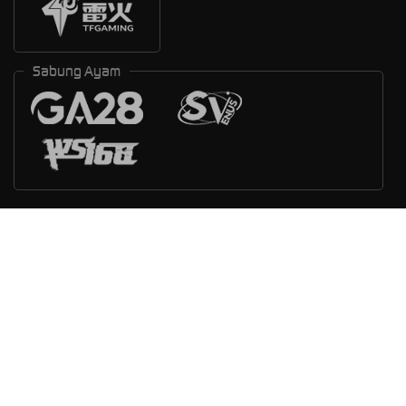
Sabung Ayam