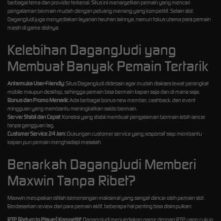
berbagai tema dan provider terkenal. Situs ini menargetkan pemain yang mencari
pengalaman bermain mudah dengan peluang menang yang kompetitif. Selain slot,
DagangJudi juga menyediakan layanan taruhan lainnya, namun fokus utama para pemain
masih di game slotnya.
Kelebihan DagangJudi yang
Membuat Banyak Pemain Tertarik
Antarmuka User-Friendly:
Situs DagangJudi didesain agar mudah diakses lewat perangkat
mobile maupun desktop, sehingga pemain bisa bermain kapan saja dan di mana saja.
Bonus dan Promo Menarik:
Ada berbagai bonus new member, cashback, dan event
mingguan yang membantu meningkatkan saldo bermain.
Server Stabil dan Cepat:
Koneksi yang stabil membuat pengalaman bermain lebih lancar
tanpa gangguan lag.
Customer Service 24 Jam:
Dukungan customer service yang responsif siap membantu
kapan pun pemain menghadapi masalah.
Benarkah DagangJudi Memberi
Maxwin Tanpa Ribet?
Maxwin merupakan istilah kemenangan maksimal yang sangat diincar oleh pemain slot.
Berdasarkan review dari para pemain aktif, beberapa hal penting bisa disimpulkan:
RTP (Return to Player) Kompetitif:
DagangJudi menyediakan game dengan RTP yang cukup