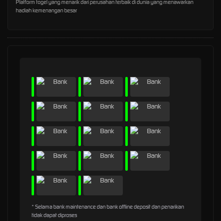
Platform togel yang menarik dari perusahan terbaik di dunia yang menawarkan
hadiah kemenangan besar
* Selama bank maintenance dan bank offline deposit dan penarikan
tidak dapat diproses