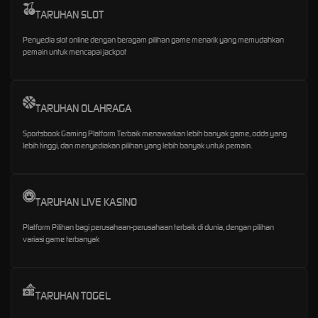
TARUHAN SLOT
Penyedia slot online dengan beragam pilihan game menarik yang memudahkan
pemain untuk mencapai jackpot
TARUHAN OLAHRAGA
Sportsbook Gaming Platform Terbaik menawarkan lebih banyak game, odds yang
lebih tinggi, dan menyediakan pilihan yang lebih banyak untuk pemain.
TARUHAN LIVE KASINO
Platform Pilihan bagi perusahaan-perusahaan terbaik di dunia, dengan pilihan
variasi game terbanyak
TARUHAN TOGEL