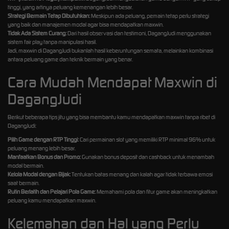
tinggi, yang artinya peluang kemenangan lebih besar.
Strategi Bermain Tetap Dibutuhkan:
Meskipun ada peluang, pemain tetap perlu strategi
yang baik dan manajemen modal agar bisa mendapatkan maxwin.
Tidak Ada Sistem Curang:
Dari hasil observasi dan testimoni, DagangJudi menggunakan
sistem fair play tanpa manipulasi hasil.
Jadi, maxwin di DagangJudi bukanlah hasil keberuntungan semata, melainkan kombinasi
antara peluang game dan teknik bermain yang benar.
Cara Mudah Mendapat Maxwin di
DagangJudi
Berikut beberapa tips jitu yang bisa membantu kamu mendapatkan maxwin tanpa ribet di
DagangJudi:
Pilih Game dengan RTP Tinggi:
Cari permainan slot yang memiliki RTP minimal 96% untuk
peluang menang lebih besar.
Manfaatkan Bonus dan Promo:
Gunakan bonus deposit dan cashback untuk menambah
modal bermain.
Kelola Modal dengan Bijak:
Tentukan batas menang dan kalah agar tidak terbawa emosi
saat bermain.
Rutin Berlatih dan Pelajari Pola Game:
Memahami pola dan fitur game akan meningkatkan
peluang kamu mendapatkan maxwin.
Kelemahan dan Hal yang Perlu