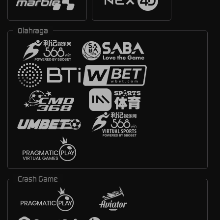
Olahraga
Crash Game