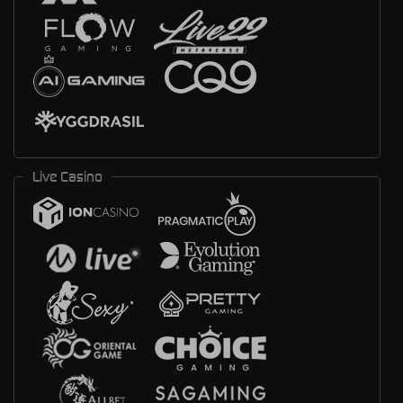
Live Casino