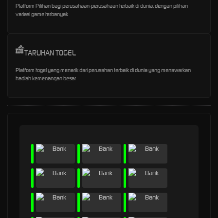
Platform Pilihan bagi perusahaan-perusahaan terbaik di dunia, dengan pilihan
variasi game terbanyak
TARUHAN TOGEL
Platform togel yang menarik dari perusahan terbaik di dunia yang menawarkan
hadiah kemenangan besar