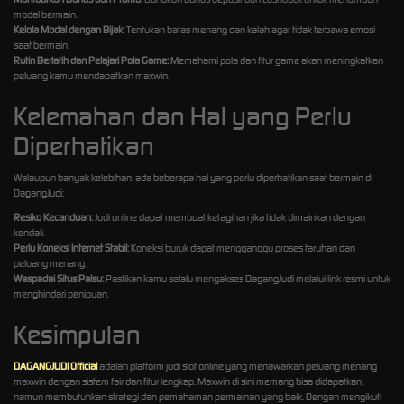
modal bermain.
Kelola Modal dengan Bijak:
Tentukan batas menang dan kalah agar tidak terbawa emosi
saat bermain.
Rutin Berlatih dan Pelajari Pola Game:
Memahami pola dan fitur game akan meningkatkan
peluang kamu mendapatkan maxwin.
Kelemahan dan Hal yang Perlu
Diperhatikan
Walaupun banyak kelebihan, ada beberapa hal yang perlu diperhatikan saat bermain di
DagangJudi:
Resiko Kecanduan:
Judi online dapat membuat ketagihan jika tidak dimainkan dengan
kendali.
Perlu Koneksi Internet Stabil:
Koneksi buruk dapat mengganggu proses taruhan dan
peluang menang.
Waspadai Situs Palsu:
Pastikan kamu selalu mengakses DagangJudi melalui link resmi untuk
menghindari penipuan.
Kesimpulan
DAGANGJUDI Official
adalah platform judi slot online yang menawarkan peluang menang
maxwin dengan sistem fair dan fitur lengkap. Maxwin di sini memang bisa didapatkan,
namun membutuhkan strategi dan pemahaman permainan yang baik. Dengan mengikuti