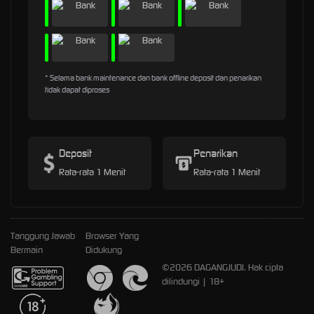
* Selama bank maintenance dan bank offline deposit dan penarikan
tidak dapat diproses
Deposit
Penarikan
Rata-rata 1 Menit
Rata-rata 1 Menit
Tanggung Jawab
Browser Yang
Bermain
Didukung
©2026 DAGANGJUDI. Hak cipta
dilindungi | 18+