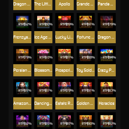
Dragon Tiles
The LIttle Witch
Apollo
Grande Fortune
Panda Warrior
RTP
92%
RTP
80%
RTP
89%
RTP
91%
RTP
79%
Frenzyshot
Ice Age Mammoths
Lucky Little Devil
Fortune Gate
Dragon Treasure
RTP
79%
RTP
93%
RTP
81%
RTP
88%
RTP
94%
Persian Empire
Blossom of Fortune
Prosperity 168
Toy Soldiers
Crazy Penguin
RTP
91%
RTP
81%
RTP
79%
RTP
91%
RTP
83%
Amazon Queen
Dancing Dragon
Estate Rich Man
Golden Wuzetian
Heracles
RTP
92%
RTP
85%
RTP
87%
RTP
90%
RTP
82%