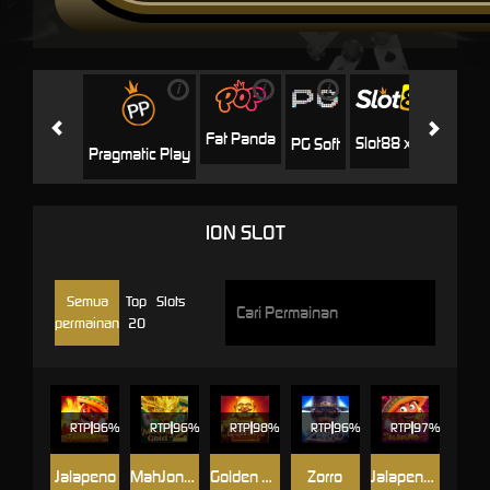
i
i
i
i
i
Facha
Fat Panda
Slot88 x PP
PG Soft
Pragmatic Play
ION SLOT
Semua
Top
Slots
permainan
20
RTP
96%
RTP
96%
RTP
98%
RTP
96%
RTP
97%
Jalapeno
MahJong Gold 2
Golden Maitreya Buddha
Zorro
Jalapeno 2