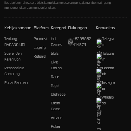
tips dan bermain secara bijak, kamu bisa merasakan pengalaman bermain yang
menyenangkan dan menguntungkan.
Kebijaksanaan
Platform
Kategori
Dukungan
Komunitas
Tentang
Promosi
Hot
+6285862
Telegra
DAGANGJUDI
Games
414874
m
Loyalty
Syarat dan
Slots
Telegra
Referral
Ketentuan
m
Live
Responsible
Casino
Facebo
Gambling
ok
Race
Pusat Bantuan
Instagra
Togel
m
Olahraga
Whatsa
Crash
pp
Game
Arcade
Poker