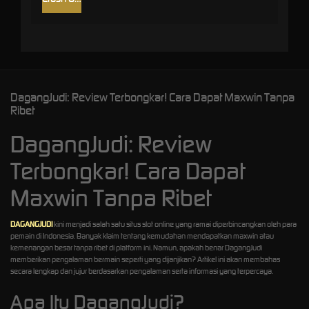
DagangJudi: Review Terbongkar! Cara Dapat Maxwin Tanpa
Ribet
DagangJudi: Review
Terbongkar! Cara Dapat
Maxwin Tanpa Ribet
DAGANGJUDI
kini menjadi salah satu situs slot online yang ramai diperbincangkan oleh para
pemain di Indonesia. Banyak klaim tentang kemudahan mendapatkan maxwin atau
kemenangan besar tanpa ribet di platform ini. Namun, apakah benar DagangJudi
memberikan pengalaman bermain seperti yang dijanjikan? Artikel ini akan membahas
secara lengkap dan jujur berdasarkan pengalaman serta informasi yang terpercaya.
Apa Itu DagangJudi?