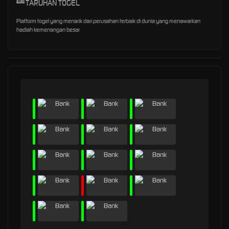
TARUHAN TOGEL
Platform togel yang menarik dari perusahan terbaik di dunia yang menawarkan
hadiah kemenangan besar