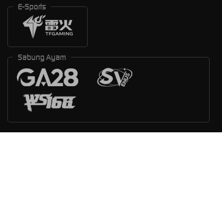
E-Sports
Sabung Ayam