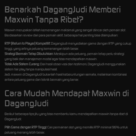
Benarkah DagangJudi Memberi
Maxwin Tanpa Ribet?
Maxwin merupakan istilah kemenangan maksimal yang sangat diincar oleh pemain slot.
Berdasarkan review dari para pemain aktif, beberapa hal penting bisa disimpulkan:
RTP (Return to Player) Kompetitif:
DagangJudi menyediakan game dengan RTP yang cukup
tinggi, yang artinya peluang kemenangan lebih besar.
Strategi Bermain Tetap Dibutuhkan:
Meskipun ada peluang, pemain tetap perlu strategi
yang baik dan manajemen modal agar bisa mendapatkan maxwin.
Tidak Ada Sistem Curang:
Dari hasil observasi dan testimoni, DagangJudi menggunakan
sistem fair play tanpa manipulasi hasil.
Jadi, maxwin di DagangJudi bukanlah hasil keberuntungan semata, melainkan kombinasi
antara peluang game dan teknik bermain yang benar.
Cara Mudah Mendapat Maxwin di
DagangJudi
Berikut beberapa tips jitu yang bisa membantu kamu mendapatkan maxwin tanpa ribet di
DagangJudi:
Pilih Game dengan RTP Tinggi:
Cari permainan slot yang memiliki RTP minimal 96% untuk
peluang menang lebih besar.