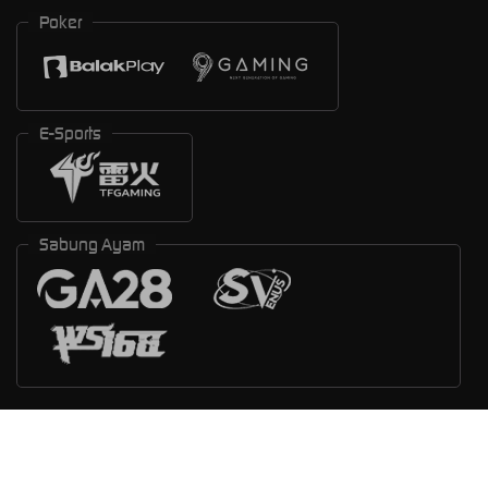
Poker
E-Sports
Sabung Ayam