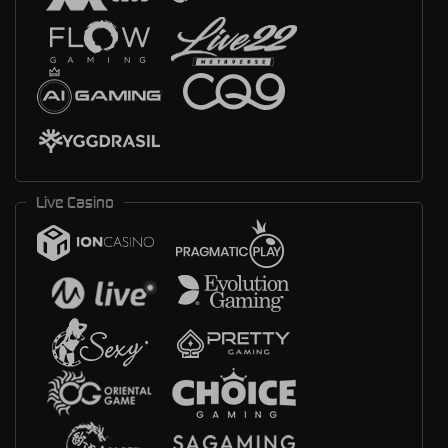
Live Casino