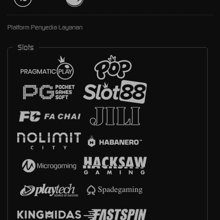
Platform Penyedia Layanan
Slots